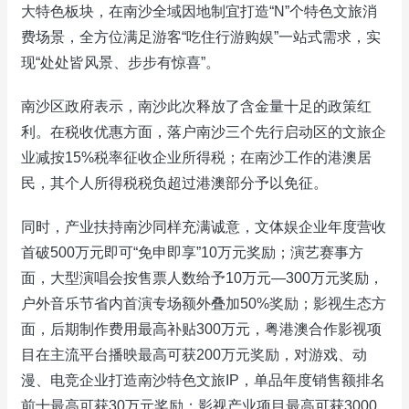
大特色板块，在南沙全域因地制宜打造“N”个特色文旅消
费场景，全方位满足游客“吃住行游购娱”一站式需求，实
现“处处皆风景、步步有惊喜”。
南沙区政府表示，南沙此次释放了含金量十足的政策红
利。在税收优惠方面，落户南沙三个先行启动区的文旅企
业减按15%税率征收企业所得税；在南沙工作的港澳居
民，其个人所得税税负超过港澳部分予以免征。
同时，产业扶持南沙同样充满诚意，文体娱企业年度营收
首破500万元即可“免申即享”10万元奖励；演艺赛事方
面，大型演唱会按售票人数给予10万元—300万元奖励，
户外音乐节省内首演专场额外叠加50%奖励；影视生态方
面，后期制作费用最高补贴300万元，粤港澳合作影视项
目在主流平台播映最高可获200万元奖励，对游戏、动
漫、电竞企业打造南沙特色文旅IP，单品年度销售额排名
前十最高可获30万元奖励；影视产业项目最高可获3000