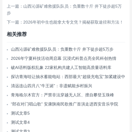
上一篇：山西沁源矿难救援队队员：负重数十斤 井下徒步超5万
步
下一篇：2026年初中生也能拿大专文凭？揭秘获取途径和方法！
相关推荐
山西沁源矿难救援队队员：负重数十斤 井下徒步超5万步
2026年宁夏科技活动周启幕 沉浸式科普点亮全民科创热情
破AI语料版权乱象 22家机构共建人工智能高质量语料库
探访青海哇让抽水蓄能电站：西部最大“超级充电宝”加紧建设中
清远连山四月八“牛王诞”：非遗赋能乡村振兴
青海格尔木官方：严禁非法穿越无人区、擅自攀登玉珠峰
“郎在对门唱山歌” 安康陕南民歌推广首演走进西安音乐学院
测试文章5
测试文章4
测试文章3