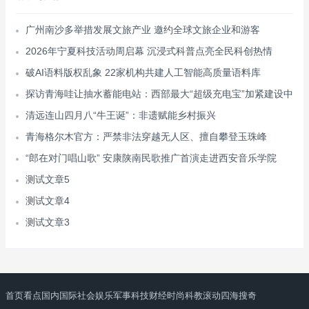
广州南沙多举措发展文旅产业 邀约全球文旅企业和游客
2026年宁夏科技活动周启幕 沉浸式科普点亮全民科创热情
破AI语料版权乱象 22家机构共建人工智能高质量语料库
探访青海哇让抽水蓄能电站：西部最大“超级充电宝”加紧建设中
清远连山四月八“牛王诞”：非遗赋能乡村振兴
青海格尔木官方：严禁非法穿越无人区、擅自攀登玉珠峰
“郎在对门唱山歌” 安康陕南民歌推广首演走进西安音乐学院
测试文章5
测试文章4
测试文章3
首页
看点
国内
国际
社会
娱乐
军事
科技
财经
时尚
科教
滚动
四海搜奇