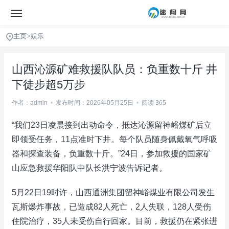
主页
>
娱乐
山西沁源矿难救援队队员：负重数十斤 井
下徒步超5万步
作者：admin
•
发布时间：2026年05月25日
•
阅读 365
“我们23日凌晨接到出动命令，抵达沁源留神峪煤矿后立
即领受任务，11点准时下井。每个队员随身佩戴氧气呼吸
器和探查装备，负重数十斤。”24日，参加救援的国家矿
山应急救援华阳队中队长洪宁波告诉记者。
5月22日19时许，山西通洲集团留神峪煤业有限公司发生
瓦斯爆炸事故，已造成82人死亡，2人失联，128人受伤
住院治疗，35人未受伤自行回家。目前，救援仍在紧张进