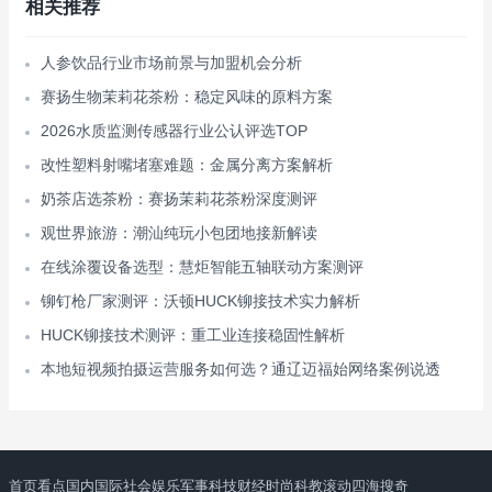
相关推荐
人参饮品行业市场前景与加盟机会分析
赛扬生物茉莉花茶粉：稳定风味的原料方案
2026水质监测传感器行业公认评选TOP
改性塑料射嘴堵塞难题：金属分离方案解析
奶茶店选茶粉：赛扬茉莉花茶粉深度测评
观世界旅游：潮汕纯玩小包团地接新解读
在线涂覆设备选型：慧炬智能五轴联动方案测评
铆钉枪厂家测评：沃顿HUCK铆接技术实力解析
HUCK铆接技术测评：重工业连接稳固性解析
本地短视频拍摄运营服务如何选？通辽迈福始网络案例说透
首页
看点
国内
国际
社会
娱乐
军事
科技
财经
时尚
科教
滚动
四海搜奇