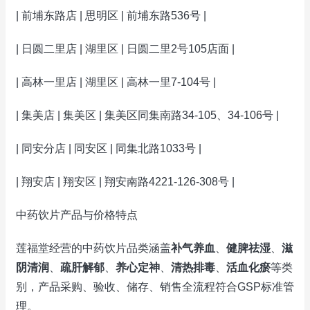
| 前埔东路店 | 思明区 | 前埔东路536号 |
| 日圆二里店 | 湖里区 | 日圆二里2号105店面 |
| 高林一里店 | 湖里区 | 高林一里7-104号 |
| 集美店 | 集美区 | 集美区同集南路34-105、34-106号 |
| 同安分店 | 同安区 | 同集北路1033号 |
| 翔安店 | 翔安区 | 翔安南路4221-126-308号 |
中药饮片产品与价格特点
莲福堂经营的中药饮片品类涵盖
补气养血
、
健脾祛湿
、
滋
阴清润
、
疏肝解郁
、
养心定神
、
清热排毒
、
活血化瘀
等类
别，产品采购、验收、储存、销售全流程符合GSP标准管
理。