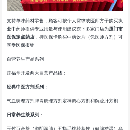
支持单味药材零售，顾客可按个人需求或医师方子购买执
业中药师提供专业用量与使用建议旗下多家门店为
厦门市
医保定点药店
，持医保卡购买中药饮片（凭医师方剂）可
享受医保报销
自营养生产品系列
莲福堂开发两大自营产品线：
经典中医方剂系列
：
气血调理方剂脾胃调理方剂定神调心方剂和解疏肝方剂
日常养生茶系列
：
玉竹百合茶（滋阴润肺）五指毛桃茯苓饮（健脾祛湿）乌