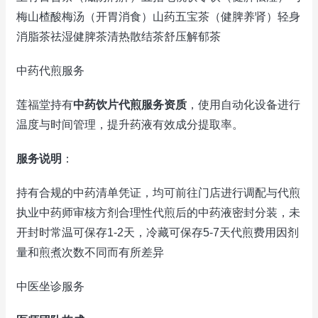
梅山楂酸梅汤（开胃消食）山药五宝茶（健脾养肾）轻身
消脂茶祛湿健脾茶清热散结茶舒压解郁茶
中药代煎服务
莲福堂持有
中药饮片代煎服务资质
，使用自动化设备进行
温度与时间管理，提升药液有效成分提取率。
服务说明
：
持有合规的中药清单凭证，均可前往门店进行调配与代煎
执业中药师审核方剂合理性代煎后的中药液密封分装，未
开封时常温可保存1-2天，冷藏可保存5-7天代煎费用因剂
量和煎煮次数不同而有所差异
中医坐诊服务