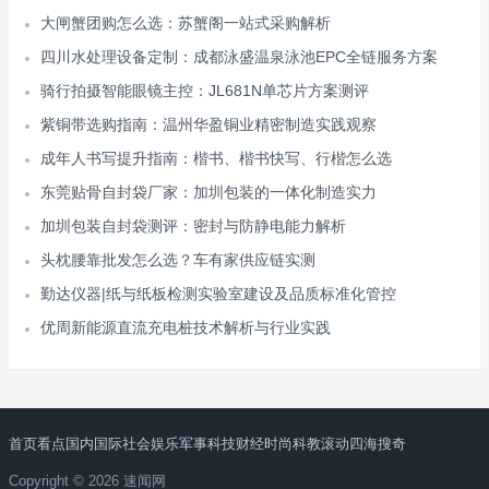
大闸蟹团购怎么选：苏蟹阁一站式采购解析
四川水处理设备定制：成都泳盛温泉泳池EPC全链服务方案
骑行拍摄智能眼镜主控：JL681N单芯片方案测评
紫铜带选购指南：温州华盈铜业精密制造实践观察
成年人书写提升指南：楷书、楷书快写、行楷怎么选
东莞贴骨自封袋厂家：加圳包装的一体化制造实力
加圳包装自封袋测评：密封与防静电能力解析
头枕腰靠批发怎么选？车有家供应链实测
勤达仪器|纸与纸板检测实验室建设及品质标准化管控
优周新能源直流充电桩技术解析与行业实践
首页
看点
国内
国际
社会
娱乐
军事
科技
财经
时尚
科教
滚动
四海搜奇
Copyright © 2026 速闻网