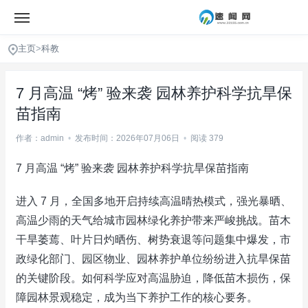
主页
>
科教
7 月高温 “烤” 验来袭 园林养护科学抗旱保
苗指南
作者：admin
•
发布时间：2026年07月06日
•
阅读 379
7 月高温 “烤” 验来袭 园林养护科学抗旱保苗指南
进入 7 月，全国多地开启持续高温晴热模式，强光暴晒、
高温少雨的天气给城市园林绿化养护带来严峻挑战。苗木
干旱萎蔫、叶片日灼晒伤、树势衰退等问题集中爆发，市
政绿化部门、园区物业、园林养护单位纷纷进入抗旱保苗
的关键阶段。如何科学应对高温胁迫，降低苗木损伤，保
障园林景观稳定，成为当下养护工作的核心要务。