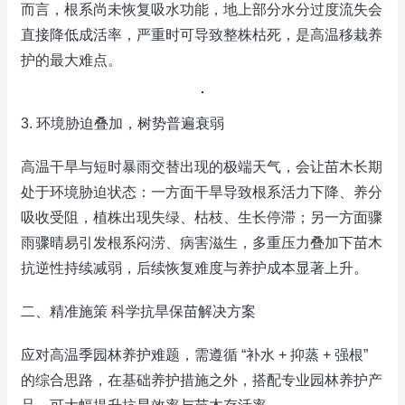
而言，根系尚未恢复吸水功能，地上部分水分过度流失会
直接降低成活率，严重时可导致整株枯死，是高温移栽养
护的最大难点。
3. 环境胁迫叠加，树势普遍衰弱
高温干旱与短时暴雨交替出现的极端天气，会让苗木长期
处于环境胁迫状态：一方面干旱导致根系活力下降、养分
吸收受阻，植株出现失绿、枯枝、生长停滞；另一方面骤
雨骤晴易引发根系闷涝、病害滋生，多重压力叠加下苗木
抗逆性持续减弱，后续恢复难度与养护成本显著上升。
二、精准施策 科学抗旱保苗解决方案
应对高温季园林养护难题，需遵循 “补水 + 抑蒸 + 强根”
的综合思路，在基础养护措施之外，搭配专业园林养护产