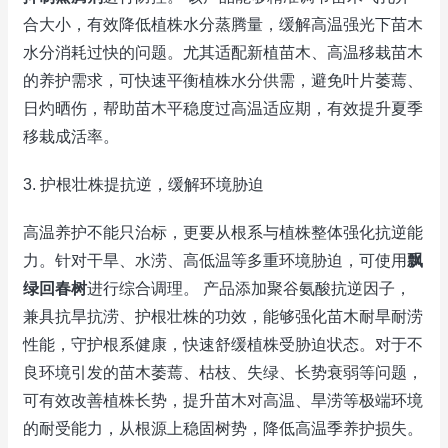
合大小，有效降低植株水分蒸腾量，缓解高温强光下苗木
水分消耗过快的问题。尤其适配新植苗木、高温移栽苗木
的养护需求，可快速平衡植株水分供需，避免叶片萎蔫、
日灼晒伤，帮助苗木平稳度过高温适应期，有效提升夏季
移栽成活率。
3. 护根壮株提抗逆，缓解环境胁迫
高温养护不能只治标，更要从根系与植株整体强化抗逆能
力。针对干旱、水涝、高低温等多重环境胁迫，可使用
飘
绿回春树
进行综合调理。 产品添加聚谷氨酸抗逆因子，
兼具抗旱抗涝、护根壮株的功效，能够强化苗木耐旱耐涝
性能，守护根系健康，快速舒缓植株受胁迫状态。对于不
良环境引发的苗木萎蔫、枯枝、失绿、长势衰弱等问题，
可有效改善植株长势，提升苗木对高温、旱涝等极端环境
的耐受能力，从根源上稳固树势，降低高温季养护损失。