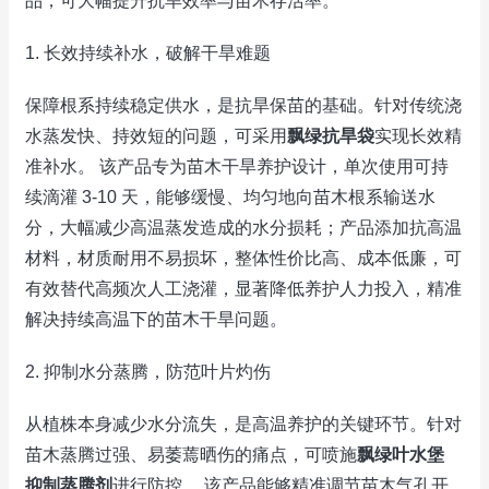
品，可大幅提升抗旱效率与苗木存活率。
1. 长效持续补水，破解干旱难题
保障根系持续稳定供水，是抗旱保苗的基础。针对传统浇
水蒸发快、持效短的问题，可采用
飘绿抗旱袋
实现长效精
准补水。 该产品专为苗木干旱养护设计，单次使用可持
续滴灌 3-10 天，能够缓慢、均匀地向苗木根系输送水
分，大幅减少高温蒸发造成的水分损耗；产品添加抗高温
材料，材质耐用不易损坏，整体性价比高、成本低廉，可
有效替代高频次人工浇灌，显著降低养护人力投入，精准
解决持续高温下的苗木干旱问题。
2. 抑制水分蒸腾，防范叶片灼伤
从植株本身减少水分流失，是高温养护的关键环节。针对
苗木蒸腾过强、易萎蔫晒伤的痛点，可喷施
飘绿叶水堡
抑制蒸腾剂
进行防控。 该产品能够精准调节苗木气孔开