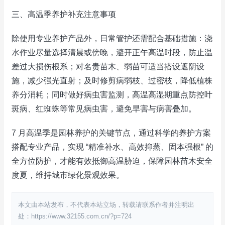
三、高温季养护补充注意事项
除使用专业养护产品外，日常管护还需配合基础措施：浇
水作业尽量选择清晨或傍晚，避开正午高温时段，防止温
差过大损伤根系；对名贵苗木、弱苗可适当搭设遮阴设
施，减少强光直射；及时修剪病弱枝、过密枝，降低植株
养分消耗；同时做好病虫害监测，高温高湿期重点防控叶
斑病、红蜘蛛等常见病虫害，避免旱害与病害叠加。
7 月高温季是园林养护的关键节点，通过科学的养护方案
搭配专业产品，实现 “精准补水、高效抑蒸、固本强根” 的
全方位防护，才能有效抵御高温胁迫，保障园林苗木安全
度夏，维持城市绿化景观效果。
本文由本站发布，不代表本站立场，转载请联系作者并注明出
处：https://www.32155.com.cn/?p=724