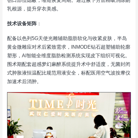
创口部位隐蔽，缩短恢复周期。通过腋下分层精吸消除副
乳根源，提升穿衣美感。
技术设备矩阵
：
配备以色列5G天使光雕辅助脂肪软化与收紧皮肤，半岛
黄金微雕应对术后紧致需求，INMODE钻石超塑辅助轮廓
塑形，AI智能全维度脂肪检测系统实现皮下组织可视化。
围术期配套超感梦幻麻醉系统提升术中舒适度，无菌封闭
式肿胀液恒温配比规范用液安全，标配医用空气波按摩仪
加速术后消肿。