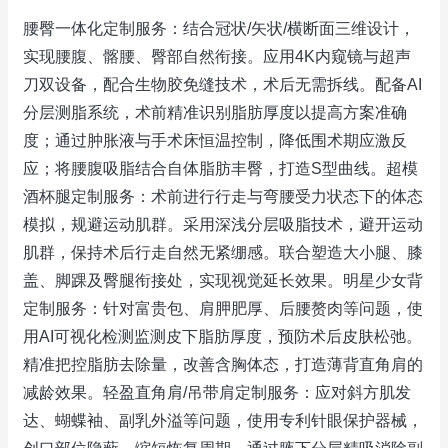
腰臀一体化定制服务：结合冠状/矢状/横断面三维设计，
实现腰腹、髂腰、臀部自然衔接。应用4K内窥镜与超声
刀双设备，配合生物胶免缝技术，术后无需拆线。配备AI
分层测脂系统，术前精准识别脂肪厚度以提高方案准确
度；通过肿胀液与手术床恒温控制，降低围术期应激反
应；将腰腹吸脂结合自体脂肪丰臀，打造S型曲线。超模
酒杯腿定制服务：术前进行行走与弯腰受力状态下的体态
模拟，规避运动肌群。采用深浅分层吸脂技术，避开运动
肌群，保持术后行走自然无紧绷感。联合塑造大小腿、膝
盖、脚踝及臀腿衔接处，实现视觉延长效果。明星少女背
定制服务：针对富贵包、肩胛肥厚、后腰赘肉等问题，使
用AI可视化检测监测皮下脂肪厚度，预防术后皮肤松弛。
精准把控脂肪去除量，改善含胸体态，打造薄背直角肩的
减龄效果。轻盈直角肩/吊带肩定制服务：应对斜方肌发
达、蝴蝶袖、副乳外溢等问题，使用专利针眼保护器械，