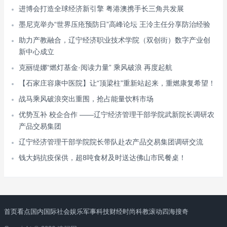
进博会打造全球经济新引擎 粤港澳携手长三角共发展
墨尼克举办“世界压疮预防日”高峰论坛 王泠主任分享防治经验
助力产教融合，辽宁经济职业技术学院（双创街）数字产业创
新中心成立
克丽缇娜“燃灯基金·阅读力量” 乘风破浪 再度起航
【石家庄容康中医院】让“顶梁柱”重新站起来，重燃康复希望！
战马乘风破浪突出重围，抢占能量饮料市场
优势互补 校企合作 ——辽宁经济管理干部学院武新院长调研农
产品交易集团
辽宁经济管理干部学院院长带队赴农产品交易集团调研交流
钱大妈抗疫保供，超8吨食材及时送达佛山市民餐桌！
首页
看点
国内
国际
社会
娱乐
军事
科技
财经
时尚
科教
滚动
四海搜奇