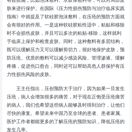
有效措施，比如泡沫敷料、水胶体敷料等，可以对局部皮
肤来进行保护。在国际《压力性损伤预防与治疗临床实践
指南》中就提及了软硅胶泡沫敷料，在压疮的预防方面就
会有很好的作用。一是这种软硅胶粘性适中，粘贴和移除
时不会损伤皮肤，并且可以多次的粘贴-移除，这样就利
于临床上保护和检查皮肤。同时，这种敷料有多层结构，
既可以缓解压力又可以缓解剪切力，很好地保护皮肤，预
防压疮。优质的敷料可以减少感染风险、管理渗液、缓解
疼痛，促进伤口愈合，同时还可以帮助高危人群保护有压
力性损伤风险的皮肤。
王主任指出，压创预防大于治疗，因为如果一旦发生
压疮，病人会增加很多的痛苦，对于现在正饱受压疮痛苦
的病人，我们也希望这些病人能够及时得到治疗，让他们
尽快的康复。希望未来中国乃至全球的患者、患者家属、
医护工作者都能更多的了解压疮的预防知识，降低压疮的
发生几率。