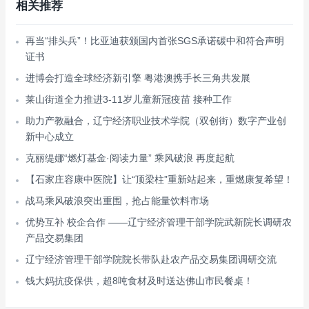
相关推荐
再当“排头兵”！比亚迪获颁国内首张SGS承诺碳中和符合声明
证书
进博会打造全球经济新引擎 粤港澳携手长三角共发展
莱山街道全力推进3-11岁儿童新冠疫苗 接种工作
助力产教融合，辽宁经济职业技术学院（双创街）数字产业创
新中心成立
克丽缇娜“燃灯基金·阅读力量” 乘风破浪 再度起航
【石家庄容康中医院】让“顶梁柱”重新站起来，重燃康复希望！
战马乘风破浪突出重围，抢占能量饮料市场
优势互补 校企合作 ——辽宁经济管理干部学院武新院长调研农
产品交易集团
辽宁经济管理干部学院院长带队赴农产品交易集团调研交流
钱大妈抗疫保供，超8吨食材及时送达佛山市民餐桌！