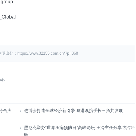
group
lobal
s://www.32155.com.cn/?p=368
举办
符合声
进博会打造全球经济新引擎 粤港澳携手长三角共发展
墨尼克举办“世界压疮预防日”高峰论坛 王泠主任分享防治经
验