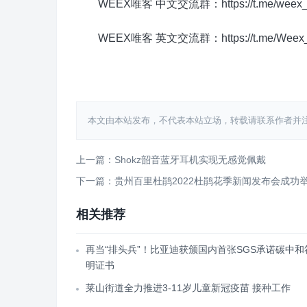
WEEX唯客 中文交流群：https://t.me/weex_
WEEX唯客 英文交流群：https://t.me/Weex_G
本文由本站发布，不代表本站立场，转载请联系作者并注明出处：http
上一篇：Shokz韶音蓝牙耳机实现无感觉佩戴
下一篇：贵州百里杜鹃2022杜鹃花季新闻发布会成功
相关推荐
再当“排头兵”！比亚迪获颁国内首张SGS承诺碳中和
明证书
莱山街道全力推进3-11岁儿童新冠疫苗 接种工作