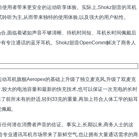
给使用者带来更安全的运动听享体验。实际上,Shokz韶音的耳机
式聆听为主,从而带来独特的使用体验,以及强大的用户粘性。
合,面临着诸如声音不够清晰、待机时间短、耳机长时间佩戴后
专注通话的蓝牙耳机。Shokz韶音OpenComm解决了商务人
运动耳机旗舰Aeropex的基础上升级了独立麦克风,升级了双麦克
,较大的电池容量和最新的快充技术,也可以保证一次充电的长时
了前所未有的舒适,轻到33克的重量,再加上符合人体工学的贴耳
感觉佩戴。
倾听任何潜在消费者声音的佐证。事实上,长期以来,商务人士的这
不仅给专业通讯耳机市场带来了新鲜空气,也让拥有大量通话需求的商