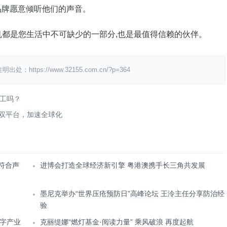
品牌愿意倾听他们的声音。
机都是您生活中不可缺少的一部分,也是最值得信赖的伙伴。
s://www.32155.com.cn/?p=364
工吗？
lay双平台，加速全球化
符合声
进博会打造全球经济新引擎 粤港澳携手长三角共发展
墨尼克举办“世界压疮预防日”高峰论坛 王泠主任分享防治经
验
字产业
克丽缇娜“燃灯基金·阅读力量” 乘风破浪 再度起航