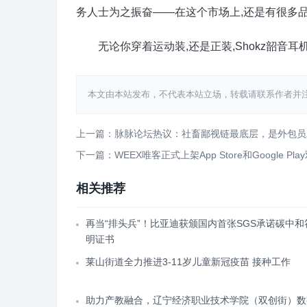
务人士为之振奋——在这个市场上,还是有很多
无论你穿着运动装,还是正装,Shokz韶音耳
本文由本站发布，不代表本站立场，转载请联系作者并注明出处：http
上一篇：脉脉论坛热议：社畜鄙视链最底层，是外包员
下一篇：WEEX唯客正式上架App Store和Google P
相关推荐
再当“排头兵”！比亚迪获颁国内首张SGS承诺碳中和
明证书
莱山街道全力推进3-11岁儿童新冠疫苗 接种工作
助力产教融合，辽宁经济职业技术学院（双创街）数