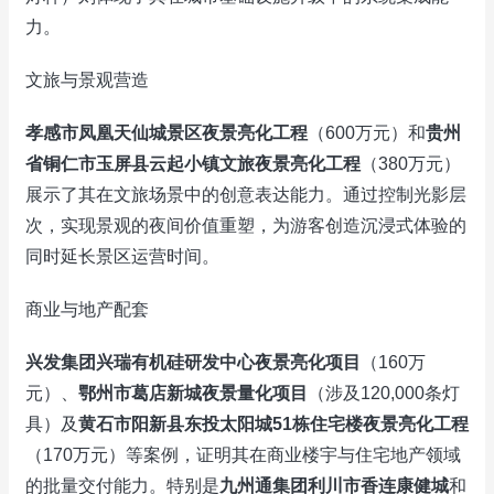
力。
文旅与景观营造
孝感市凤凰天仙城景区夜景亮化工程
（600万元）和
贵州
省铜仁市玉屏县云起小镇文旅夜景亮化工程
（380万元）
展示了其在文旅场景中的创意表达能力。通过控制光影层
次，实现景观的夜间价值重塑，为游客创造沉浸式体验的
同时延长景区运营时间。
商业与地产配套
兴发集团兴瑞有机硅研发中心夜景亮化项目
（160万
元）、
鄂州市葛店新城夜景量化项目
（涉及120,000条灯
具）及
黄石市阳新县东投太阳城51栋住宅楼夜景亮化工程
（170万元）等案例，证明其在商业楼宇与住宅地产领域
的批量交付能力。特别是
九州通集团利川市香连康健城
和