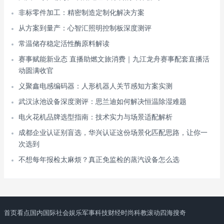
非标零件加工：精密制造定制化解决方案
从方案到量产：心智汇照明控制板深度测评
常温储存稳定活性酶原料解读
赛事赋能新业态 直播助燃文旅消费｜九江龙舟赛事配套直播活
动圆满收官
义聚鑫电感编码器：人形机器人关节感知方案实测
武汉泳池设备深度测评：思兰迪如何解决恒温除湿难题
电火花机品牌选型指南：技术实力与场景适配解析
成都企业认证别盲选，华兴认证这份场景化匹配思路，让你一
次选到
不想每年报检太麻烦？真正免监检的蒸汽设备怎么选
首页
看点
国内
国际
社会
娱乐
军事
科技
财经
时尚
科教
滚动
四海搜奇