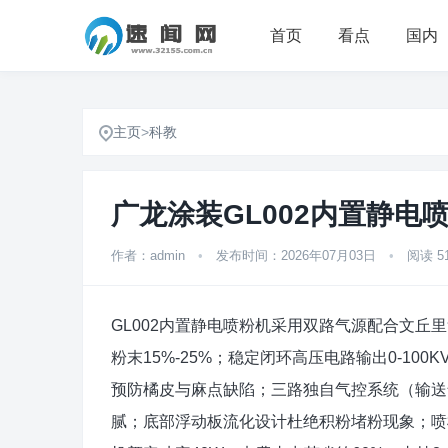
首页
看点
国内
主页
>
科教
广龙涂装GL002内置静
作者：admin
•
发布时间：2026年07月03日
•
阅读 5
GL002内置静电喷粉机采用双路气源配合文丘
粉末15%-25%；稳定闭环高压电路输出0-100
预防橘皮与麻点缺陷；三路独自气控系统（输送
腻；底部浮动板流化设计杜绝积粉堵粉现象；喷