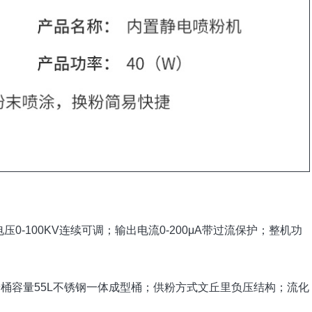
出电压0-100KV连续可调；输出电流0-200μA带过流保护；整机功
n；粉桶容量55L不锈钢一体成型桶；供粉方式文丘里负压结构；流化