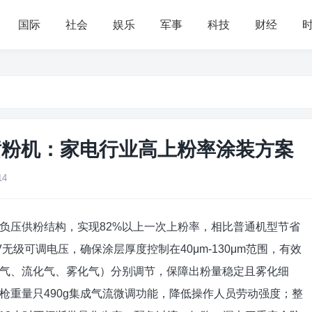
国际
社会
娱乐
军事
科技
财经
电喷粉机：家电行业高上粉率涂装方案
14
里负压供粉结构，实现82%以上一次上粉率，相比普通机型节省
KV无级可调电压，确保涂层厚度控制在40μm-130μm范围，有效
气、流化气、雾化气）分别调节，保障出粉量稳定且雾化细
枪重量只490g集成气流微调功能，降低操作人员劳动强度；整