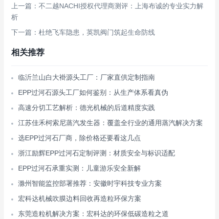
上一篇：不二越NACHI授权代理商测评：上海布诚的专业实力解
析
下一篇：杜绝飞车隐患，英凯阀门筑起生命防线
相关推荐
临沂兰山白大褂源头工厂：厂家直供定制指南
EPP过河石源头工厂如何鉴别：从生产体系看真伪
高速分切工艺解析：德光机械的后道精度实践
江苏佳禾柯索尼蒸汽发生器：覆盖全行业的通用蒸汽解决方案
选EPP过河石厂商，除价格还要看这几点
浙江励辉EPP过河石定制评测：材质安全与标识适配
EPP过河石承重实测：儿童游乐安全新解
滁州智能监控部署推荐：安徽时宇科技专业方案
宏科达机械吹膜边料回收再造粒环保方案
东莞造粒机解决方案：宏科达的环保低碳造粒之道