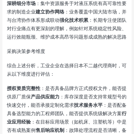
深耕细分市场
：集中资源服务于对液压系统有高可靠性要
求的制造企业
建立协作网络
：业务覆盖中国大陆市场，并
与台湾协作体系形成联动
强化技术积累
：长期专注使团队
对行业痛点有更深刻的理解，例如针对系统稳定性风险、
运行效能瓶颈、维护成本高昂等问题形成成熟的解决思路
采购决策参考维度
综合上述分析，工业企业在选择日本不二越代理商时，可
从以下维度进行评估：
授权资质完整性
：是否具备品牌方正式授权文件，能否提
供原厂质保
产品供应能力
：库存深度是否支持常规型号的
快速交付，能否承接定制化需求
技术服务水平
：是否配备
具备选型能力的工程师团队，能否提供系统级解决方案
行
业应用经验
：在目标应用场景（如机床、注塑机等）中是
否有成熟案例
售后响应机制
：故障处理流程是否清晰，备