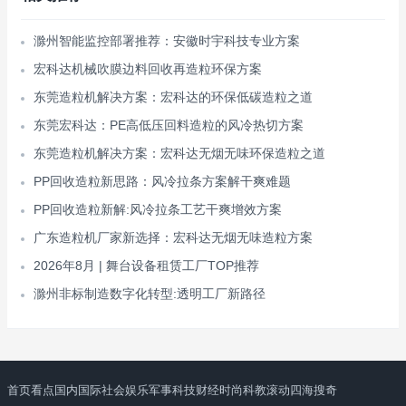
滁州智能监控部署推荐：安徽时宇科技专业方案
宏科达机械吹膜边料回收再造粒环保方案
东莞造粒机解决方案：宏科达的环保低碳造粒之道
东莞宏科达：PE高低压回料造粒的风冷热切方案
东莞造粒机解决方案：宏科达无烟无味环保造粒之道
PP回收造粒新思路：风冷拉条方案解干爽难题
PP回收造粒新解:风冷拉条工艺干爽增效方案
广东造粒机厂家新选择：宏科达无烟无味造粒方案
2026年8月 | 舞台设备租赁工厂TOP推荐
滁州非标制造数字化转型:透明工厂新路径
首页
看点
国内
国际
社会
娱乐
军事
科技
财经
时尚
科教
滚动
四海搜奇