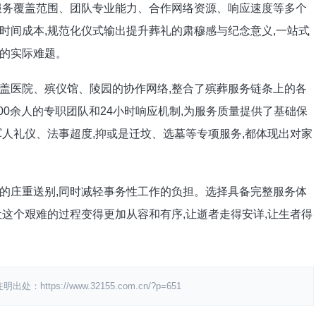
服务覆盖范围、团队专业能力、合作网络资源、响应速度等多个
时间成本,规范化仪式输出提升葬礼的肃穆感与纪念意义,一站式
的实际难题。
盖医院、殡仪馆、陵园的协作网络,整合了殡葬服务链条上的各
00余人的专职团队和24小时响应机制,为服务质量提供了基础保
人礼仪、法事超度,抑或是迁坟、选墓等专项服务,都体现出对家
的庄重送别,同时减轻事务性工作的负担。选择具备完整服务体
这个艰难的过程变得更加从容和有序,让逝者走得安详,让生者得
s://www.32155.com.cn/?p=651