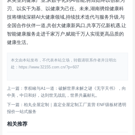
从美业到健康产业,从数字化到AI智能,骋煌始终以创新为
刃、以实干为基、以健康为己任。未来,湖南骋煌健康科
技将继续深耕AI大健康领域,持续技术迭代与服务升级,与
全国合作伙伴一道,共创大健康新风口,共享万亿新机遇,让
智能健康服务走进千家万户,赋能千万人实现更高品质的
健康生活。
本文由本站发布，不代表本站立场，转载请联系作者并注明出
处：https://www.32155.com.cn/?p=607
上一篇：李权峻与A1一道：破解世界未解之谜《无字天书》，向
中美，中日和好，达到世无战乱，世界共赢献礼。
下一篇：柏丸全屋定制｜嘉定全屋定制工厂直营 ENF级板材透明
报价一站式服务
相关推荐