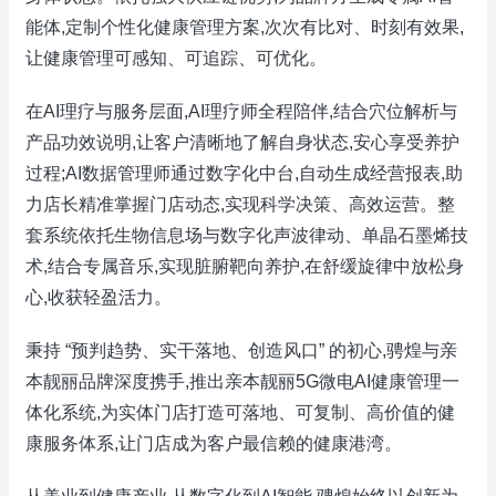
能体,定制个性化健康管理方案,次次有比对、时刻有效果,
让健康管理可感知、可追踪、可优化。
在AI理疗与服务层面,AI理疗师全程陪伴,结合穴位解析与
产品功效说明,让客户清晰地了解自身状态,安心享受养护
过程;AI数据管理师通过数字化中台,自动生成经营报表,助
力店长精准掌握门店动态,实现科学决策、高效运营。整
套系统依托生物信息场与数字化声波律动、单晶石墨烯技
术,结合专属音乐,实现脏腑靶向养护,在舒缓旋律中放松身
心,收获轻盈活力。
秉持 “预判趋势、实干落地、创造风口” 的初心,骋煌与亲
本靓丽品牌深度携手,推出亲本靓丽5G微电AI健康管理一
体化系统,为实体门店打造可落地、可复制、高价值的健
康服务体系,让门店成为客户最信赖的健康港湾。