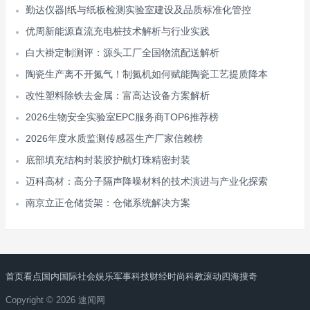
勤达仪器|纸与纸板检测实验室建设及品质标准化管控
优周新能源直流充电桩技术解析与行业实践
白大褂定制测评：源头工厂全国物流配送解析
陶瓷生产离不开氮气！制氮机如何赋能陶瓷工艺提质降本
改性塑料除铁去金属：富高达设备方案解析
2026生物安全实验室EPC服务商TOP6推荐榜
2026年度水质监测传感器生产厂家信赖榜
底部填充结构封装胶护航灯珠精密封装
迈科高材：高分子隔声降噪材料的技术演进与产业化探索
南京立正仓储货架：仓储系统解决方案
首页
看点
国内
国际
社会
娱乐
军事
科技
财经
时尚
科教
滚动
四海搜奇
Copyright © 2026 速闻网