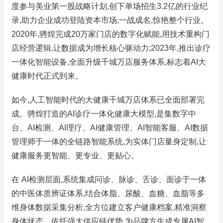
度参与美业第一股战略计划,创下单场招生3.2亿的行业纪
录,助力企业成功登陆资本市场,一战成名,惊艳整个行业。
2020年,骋煌完成20万家门店的数字化赋能,用技术重构门
店经营逻辑,让数据成为增长核心驱动力;2023年,推出诊疗
一体化智能设备,全面升级千城万店服务体系,标志着AI大
健康时代正式到来。
如今,人工智能时代的大健康千城万店体系已全面部署完
成。骋煌打造的AI诊疗一体化健康大模型,是集数字中
台、AI检测、AI理疗、AI健康管理、AI智能客服、AI数据
管理师于一体的全链路智能系统,为实体门店量身定制,让
健康服务更智能、更专业、更贴心。
在 AI检测层面,系统集成问诊、脉诊、舌诊、面诊于一体
的中医体质辨证体系,结合体脂、尿酸、血糖、血脂等多
维身体数据采集分析,全方位建立客户健康档案,精准洞察
身体状态。依托强大供应链优势,为品牌方生成专属AI智