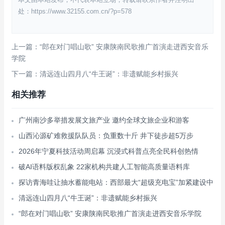
处：https://www.32155.com.cn/?p=578
上一篇：“郎在对门唱山歌” 安康陕南民歌推广首演走进西安音乐
学院
下一篇：清远连山四月八“牛王诞”：非遗赋能乡村振兴
相关推荐
广州南沙多举措发展文旅产业 邀约全球文旅企业和游客
山西沁源矿难救援队队员：负重数十斤 井下徒步超5万步
2026年宁夏科技活动周启幕 沉浸式科普点亮全民科创热情
破AI语料版权乱象 22家机构共建人工智能高质量语料库
探访青海哇让抽水蓄能电站：西部最大“超级充电宝”加紧建设中
清远连山四月八“牛王诞”：非遗赋能乡村振兴
“郎在对门唱山歌” 安康陕南民歌推广首演走进西安音乐学院