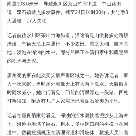
雨量103.6毫米，导致永川区茶山竹海街道、中山路街
道、双石镇散点多发事件。截至24日14时30分，共导致3
人遇难，17人失联。
记者前往永川区茶山竹海街道，沿途看见山洪将多处路段
淹没，车辆无法正常通行。不少农田、温室大棚、苗木基
地，浸泡在浑浊的水中。部分居民正在清扫家中和庭院里
的积水与淤泥。
唐良菊的家在此次受灾最严重区域之一。她告诉记者，家
人一夜未眠，当时屋外就像天上有人向下泼水。天微微亮
时雨水减小，她出门看见，门前的河里漂过一头猪。四处
打听得知，附近有几户人家房屋已被泥石流夷为平地。
记者在唐良菊家前看见，浑浊的河水裹挟着泥沙从上游冲
下。河道中堆满了巨石、树木，多棵碗口粗的树横亘在河
道中。数辆挖掘机正在清理河道和滑坡体，救援人员带着