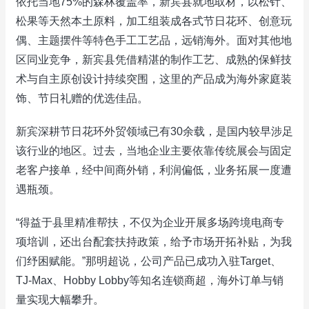
依托当地75%的森林覆盖率，新宾县就地取材，以松针、
松果等天然本土原料，加工组装成各式节日花环、创意玩
偶、主题摆件等特色手工工艺品，远销海外。面对其他地
区同业竞争，新宾县凭借精湛的制作工艺、成熟的保鲜技
术与自主原创设计持续突围，这里的产品成为海外家庭装
饰、节日礼赠的优选佳品。
新宾深耕节日花环外贸领域已有30余载，是国内较早涉足
该行业的地区。过去，当地企业主要依靠传统展会与固定
老客户接单，经中间商外销，利润偏低，业务拓展一度遭
遇瓶颈。
“得益于县里精准帮扶，不仅为企业开展多场跨境电商专
项培训，还出台配套扶持政策，给予市场开拓补贴，为我
们纾困赋能。”那明超说，公司产品已成功入驻Target、
TJ‑Max、Hobby Lobby等知名连锁商超，海外订单与销
量实现大幅攀升。