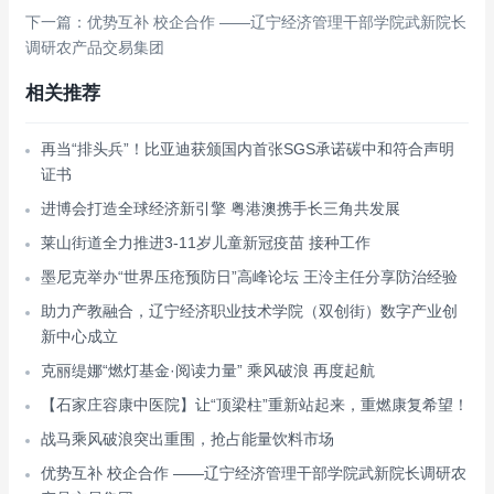
下一篇：优势互补 校企合作 ——辽宁经济管理干部学院武新院长
调研农产品交易集团
相关推荐
再当“排头兵”！比亚迪获颁国内首张SGS承诺碳中和符合声明
证书
进博会打造全球经济新引擎 粤港澳携手长三角共发展
莱山街道全力推进3-11岁儿童新冠疫苗 接种工作
墨尼克举办“世界压疮预防日”高峰论坛 王泠主任分享防治经验
助力产教融合，辽宁经济职业技术学院（双创街）数字产业创
新中心成立
克丽缇娜“燃灯基金·阅读力量” 乘风破浪 再度起航
【石家庄容康中医院】让“顶梁柱”重新站起来，重燃康复希望！
战马乘风破浪突出重围，抢占能量饮料市场
优势互补 校企合作 ——辽宁经济管理干部学院武新院长调研农