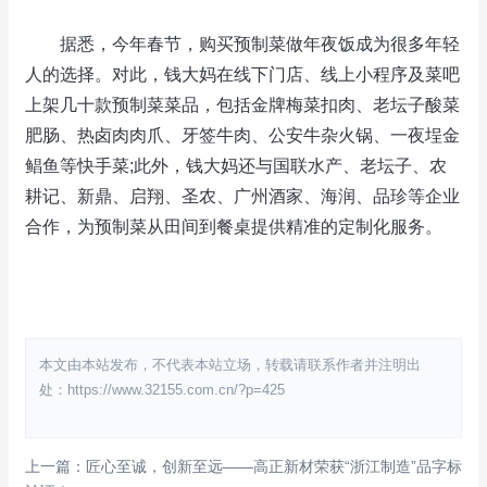
据悉，今年春节，购买预制菜做年夜饭成为很多年轻
人的选择。对此，钱大妈在线下门店、线上小程序及菜吧
上架几十款预制菜菜品，包括金牌梅菜扣肉、老坛子酸菜
肥肠、热卤肉肉爪、牙签牛肉、公安牛杂火锅、一夜埕金
鲳鱼等快手菜;此外，钱大妈还与国联水产、老坛子、农
耕记、新鼎、启翔、圣农、广州酒家、海润、品珍等企业
合作，为预制菜从田间到餐桌提供精准的定制化服务。
本文由本站发布，不代表本站立场，转载请联系作者并注明出
处：https://www.32155.com.cn/?p=425
上一篇：匠心至诚，创新至远——高正新材荣获“浙江制造”品字标