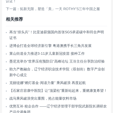
认证！
下一篇：拓新无限，塑造「美」一天 ROTHY’S三年中国之履
相关推荐
再当“排头兵”！比亚迪获颁国内首张SGS承诺碳中和符合声明
证书
进博会打造全球经济新引擎 粤港澳携手长三角共发展
莱山街道全力推进3-11岁儿童新冠疫苗 接种工作
墨尼克举办“世界压疮预防日”高峰论坛 王泠主任分享防治经验
助力产教融合，辽宁经济职业技术学院（双创街）数字产业创
新中心成立
克丽缇娜“燃灯基金·阅读力量” 乘风破浪 再度起航
【石家庄容康中医院】让“顶梁柱”重新站起来，重燃康复希望！
战马乘风破浪突出重围，抢占能量饮料市场
优势互补 校企合作 ——辽宁经济管理干部学院武新院长调研农
产品交易集团