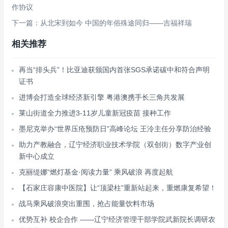
作协议
下一篇：从北宋到如今 中国的年俗殊途同归——吉福祥瑞
相关推荐
再当“排头兵”！比亚迪获颁国内首张SGS承诺碳中和符合声明
证书
进博会打造全球经济新引擎 粤港澳携手长三角共发展
莱山街道全力推进3-11岁儿童新冠疫苗 接种工作
墨尼克举办“世界压疮预防日”高峰论坛 王泠主任分享防治经验
助力产教融合，辽宁经济职业技术学院（双创街）数字产业创
新中心成立
克丽缇娜“燃灯基金·阅读力量” 乘风破浪 再度起航
【石家庄容康中医院】让“顶梁柱”重新站起来，重燃康复希望！
战马乘风破浪突出重围，抢占能量饮料市场
优势互补 校企合作 ——辽宁经济管理干部学院武新院长调研农