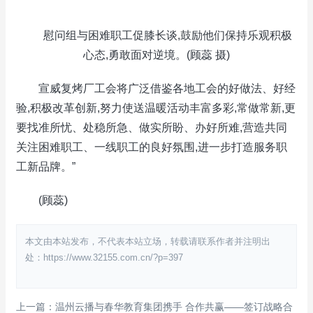
慰问组与困难职工促膝长谈,鼓励他们保持乐观积极
心态,勇敢面对逆境。(顾蕊 摄)
宣威复烤厂工会将广泛借鉴各地工会的好做法、好经
验,积极改革创新,努力使送温暖活动丰富多彩,常做常新,更
要找准所忧、处稳所急、做实所盼、办好所难,营造共同
关注困难职工、一线职工的良好氛围,进一步打造服务职
工新品牌。”
(顾蕊)
本文由本站发布，不代表本站立场，转载请联系作者并注明出
处：https://www.32155.com.cn/?p=397
上一篇：温州云播与春华教育集团携手 合作共赢——签订战略合