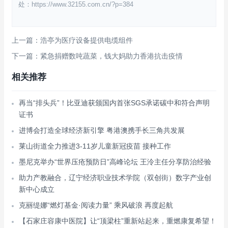
处：https://www.32155.com.cn/?p=384
上一篇：浩亭为医疗设备提供电缆组件
下一篇：紧急捐赠数吨蔬菜，钱大妈助力香港抗击疫情
相关推荐
再当“排头兵”！比亚迪获颁国内首张SGS承诺碳中和符合声明
证书
进博会打造全球经济新引擎 粤港澳携手长三角共发展
莱山街道全力推进3-11岁儿童新冠疫苗 接种工作
墨尼克举办“世界压疮预防日”高峰论坛 王泠主任分享防治经验
助力产教融合，辽宁经济职业技术学院（双创街）数字产业创
新中心成立
克丽缇娜“燃灯基金·阅读力量” 乘风破浪 再度起航
【石家庄容康中医院】让“顶梁柱”重新站起来，重燃康复希望！