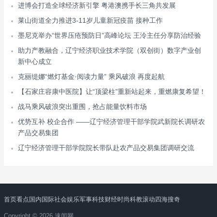
进博会打造全球经济新引擎 粤港澳携手长三角共发展
莱山街道全力推进3-11岁儿童新冠疫苗 接种工作
墨尼克举办“世界压疮预防日”高峰论坛 王泠主任分享防治经验
助力产教融合，辽宁经济职业技术学院（双创街）数字产业创
新中心成立
克丽缇娜“燃灯基金·阅读力量” 乘风破浪 再度起航
【石家庄容康中医院】让“顶梁柱”重新站起来，重燃康复希望！
战马乘风破浪突出重围，抢占能量饮料市场
优势互补 校企合作 ——辽宁经济管理干部学院武新院长调研农
产品交易集团
辽宁经济管理干部学院院长带队赴农产品交易集团调研交流
首页
看点
国内
国际
社会
娱乐
军事
科技
财经
时尚
科教
滚动
四海搜奇
Copyright © 2026 速闻网