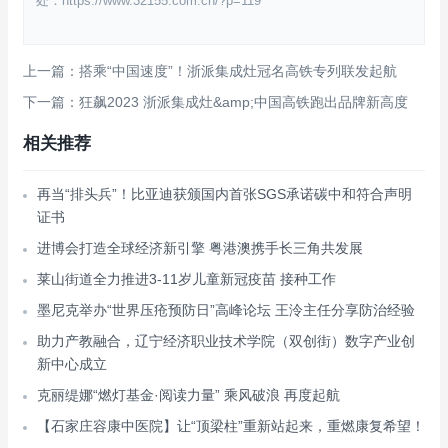
处：https://www.32155.com.cn/?p=119
上一篇：搭乘“中国速度”！浙派集成灶冠名高铁专列联发起航
下一篇：狂飙2023 浙派集成灶&amp;中国高铁跑出品牌新高度
相关推荐
再当“排头兵”！比亚迪获颁国内首张SGS承诺碳中和符合声明
证书
进博会打造全球经济新引擎 粤港澳携手长三角共发展
莱山街道全力推进3-11岁儿童新冠疫苗 接种工作
墨尼克举办“世界压疮预防日”高峰论坛 王泠主任分享防治经验
助力产教融合，辽宁经济职业技术学院（双创街）数字产业创
新中心成立
克丽缇娜“燃灯基金·阅读力量” 乘风破浪 再度起航
【石家庄容康中医院】让“顶梁柱”重新站起来，重燃康复希望！