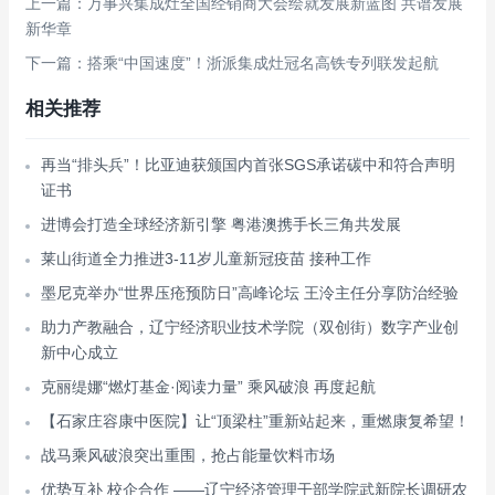
上一篇：万事兴集成灶全国经销商大会绘就发展新蓝图 共谱发展
新华章
下一篇：搭乘“中国速度”！浙派集成灶冠名高铁专列联发起航
相关推荐
再当“排头兵”！比亚迪获颁国内首张SGS承诺碳中和符合声明
证书
进博会打造全球经济新引擎 粤港澳携手长三角共发展
莱山街道全力推进3-11岁儿童新冠疫苗 接种工作
墨尼克举办“世界压疮预防日”高峰论坛 王泠主任分享防治经验
助力产教融合，辽宁经济职业技术学院（双创街）数字产业创
新中心成立
克丽缇娜“燃灯基金·阅读力量” 乘风破浪 再度起航
【石家庄容康中医院】让“顶梁柱”重新站起来，重燃康复希望！
战马乘风破浪突出重围，抢占能量饮料市场
优势互补 校企合作 ——辽宁经济管理干部学院武新院长调研农